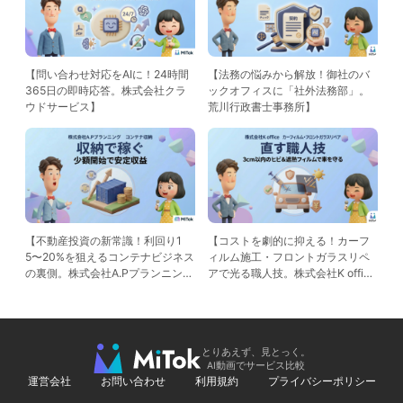
【問い合わせ対応をAIに！24時間
【法務の悩みから解放！御社のバ
365日の即時応答。株式会社クラ
ックオフィスに「社外法務部」。
ウドサービス】
荒川行政書士事務所】
【不動産投資の新常識！利回り1
【コストを劇的に抑える！カーフ
5〜20%を狙えるコンテナビジネス
ィルム施工・フロントガラスリペ
の裏側。株式会社A.Pプランニン
アで光る職人技。株式会社K offic
グ】
e】
とりあえず、見とっく。
AI動画でサービス比較
運営会社
お問い合わせ
利用規約
プライバシーポリシー