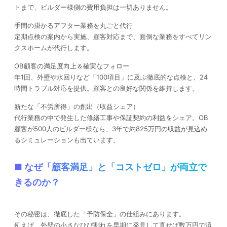
トまで、ビルダー様側の費用負担は一切ありません。
手間の掛かるアフター業務を丸ごと代行
定期点検の案内から実施、顧客対応まで、面倒な業務をすべてリン
クスホームが代行します。
OB顧客の満足度向上＆確実なフォロー
年1回、外壁や水回りなど「100項目」に及ぶ徹底的な点検と、24
時間トラブル対応を提供。顧客との良好な関係を維持します。
新たな「不労所得」の創出（収益シェア）
代行業務の中で発生した修繕工事や保証契約の利益をシェア。OB
顧客が500人のビルダー様なら、3年で約825万円の収益が見込め
るシミュレーションも出ています。
■ なぜ「顧客満足」と「コストゼロ」が両立で
きるのか？
その秘密は、徹底した「予防保全」の仕組みにあります。
例えば、外壁の小さなひび割れを早期に発見して直せば数万円で済