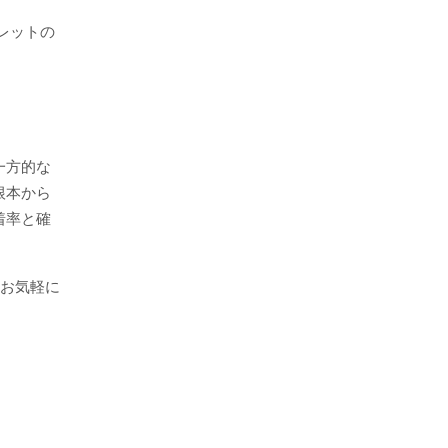
レットの
一方的な
根本から
着率と確
へお気軽に