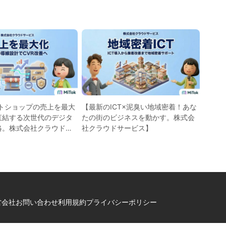
ットショップの売上を最大
【最新のICT×泥臭い地域密着！あな
直結する次世代のデジタ
たの街のビジネスを動かす。株式会
略。株式会社クラウドサ
社クラウドサービス】
営会社
お問い合わせ
利用規約
プライバシーポリシー