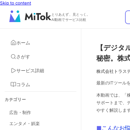
Skip to content
とりあえず、見とっく。
AI動画でサービス比較
ホーム
【デジタ
さがす
秘密。株
サービス詳細
株式会社トラス
最新のITツー
コラム
本動画では、「
カテゴリー
サポートまで、
やすく解説しま
広告・制作
エンタメ・娯楽
■こんなお