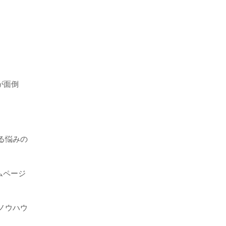
が面倒
る悩みの
ムページ
ノウハウ