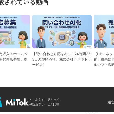
較されている動画
定収入！ホームペ
【問い合わせ対応をAIに！24時間36
【HP・ネ
る代理店募集。株
5日の即時応答。株式会社クラウドサ
化！成果に
ービス】
ルシフト戦
ービス】
とりあえず、見とっく。
運
AI動画でサービス比較
© MiTok.