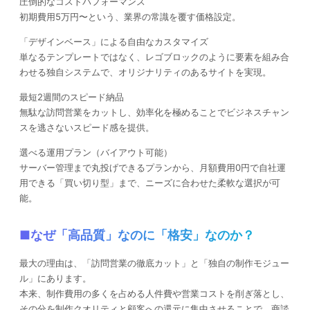
圧倒的なコストパフォーマンス
初期費用5万円〜という、業界の常識を覆す価格設定。
「デザインベース」による自由なカスタマイズ
単なるテンプレートではなく、レゴブロックのように要素を組み合
わせる独自システムで、オリジナリティのあるサイトを実現。
最短2週間のスピード納品
無駄な訪問営業をカットし、効率化を極めることでビジネスチャン
スを逃さないスピード感を提供。
選べる運用プラン（バイアウト可能）
サーバー管理まで丸投げできるプランから、月額費用0円で自社運
用できる「買い切り型」まで、ニーズに合わせた柔軟な選択が可
能。
■なぜ「高品質」なのに「格安」なのか？
最大の理由は、「訪問営業の徹底カット」と「独自の制作モジュー
ル」にあります。
本来、制作費用の多くを占める人件費や営業コストを削ぎ落とし、
その分を制作クオリティと顧客への還元に集中させることで、商談