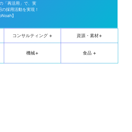
の「再活用」で、実
円の採用活動を実現！
oNoah】
+
+
コンサルティング
資源・素材
+
+
機械
食品