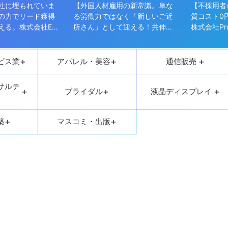
社に埋もれていま
【外国人材雇用の新常識。単な
【不採用者
の力でリード獲得
る労働力ではなく「新しいご近
質コスト0
える。株式会社Eve
所さん」として迎える！共伸事
株式会社Pr
業協同組合】
+
+
+
ビス業
アパレル・美容
通信販売
サルテ
+
+
+
ブライダル
液晶ディスプレイ
+
+
築
マスコミ・出版