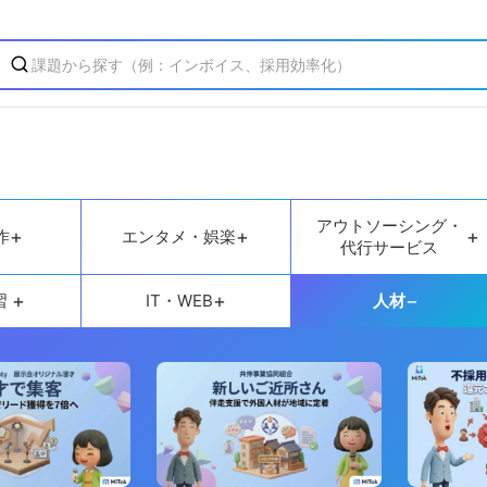
アウトソーシング・
+
+
+
作
エンタメ・娯楽
代行サービス
+
+
−
習
IT・WEB
人材