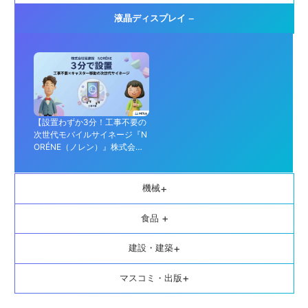
−
液晶ディスプレイ
【設置わずか3分！工事不要の
次世代モバイルサイネージ『N
ORÉNE（ノレン）』株式会社
猛建設】
+
機械
+
食品
+
建設・建築
+
マスコミ・出版