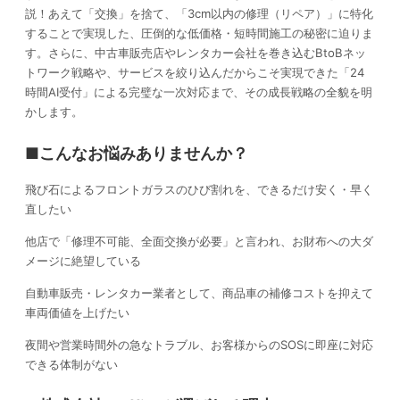
説！あえて「交換」を捨て、「3cm以内の修理（リペア）」に特化
することで実現した、圧倒的な低価格・短時間施工の秘密に迫りま
す。さらに、中古車販売店やレンタカー会社を巻き込むBtoBネッ
トワーク戦略や、サービスを絞り込んだからこそ実現できた「24
時間AI受付」による完璧な一次対応まで、その成長戦略の全貌を明
かします。
■こんなお悩みありませんか？
飛び石によるフロントガラスのひび割れを、できるだけ安く・早く
直したい
他店で「修理不可能、全面交換が必要」と言われ、お財布への大ダ
メージに絶望している
自動車販売・レンタカー業者として、商品車の補修コストを抑えて
車両価値を上げたい
夜間や営業時間外の急なトラブル、お客様からのSOSに即座に対応
できる体制がない