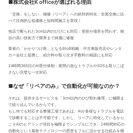
■株式会社K officeが選ばれる理由
「交換」をしない、補修（リペア）への絶対的特化：全面交換に比
べて圧倒的な低価格と短時間施工を実現！
他店で断られた3cm以内のひびにも対応：形状や場所を問わず、独
自の高い技術力で限界まで綺麗に修復
業者の「かかりつけ医」となるBtoB戦略：中古車販売店やレンタ
カー会社と提携し、紹介料や取り次ぎ手数料の相談にも対応
24時間365日のAI受付体制：夜間の急なトラブルやSOSも取りこぼ
さない完璧な一次対応
■なぜ「リペアのみ」で自動化が可能なのか？
それは、提供するサービスを「3cm以内のひび割れ修理」に極限ま
で絞り込んでいるからです。
もし何でも対応する整備工場であれば、AIが多様なトラブルを電話
で診断することは不可能です。しかし、リペアに特化しているから
こそAIのヒアリング項目を極限までシンプルにでき、24時間対応の
自動化という最新テクノロジーの恩恵をフルに活かせる仕組みを構