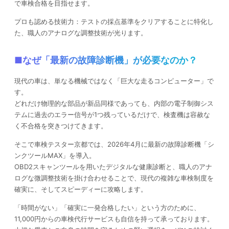
で車検合格を目指せます。
プロも認める技術力：テストの採点基準をクリアすることに特化し
た、職人のアナログな調整技術が光ります。
■なぜ「最新の故障診断機」が必要なのか？
現代の車は、単なる機械ではなく「巨大な走るコンピューター」で
す。
どれだけ物理的な部品が新品同様であっても、内部の電子制御シス
テムに過去のエラー信号が1つ残っているだけで、検査機は容赦な
く不合格を突きつけてきます。
そこで車検テスター京都では、2026年4月に最新の故障診断機「シ
ンクツールMAX」を導入。
OBD2スキャンツールを用いたデジタルな健康診断と、職人のアナ
ログな微調整技術を掛け合わせることで、現代の複雑な車検制度を
確実に、そしてスピーディーに攻略します。
「時間がない」「確実に一発合格したい」という方のために、
11,000円からの車検代行サービスも自信を持って承っております。