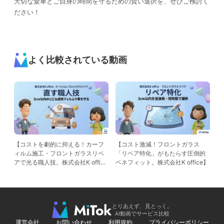
大切な愛車とご自身の時間を守るための賢い選択を、ぜひご検討く
ださい！
よく比較されている動画
【コストを劇的に抑える！カーフ
【コスト激減！フロントガラス
ィルム施工・フロントガラスリペ
「リペア特化」がもたらす圧倒的
アで光る職人技。株式会社K offic
ベネフィット。株式会社K office】
e】
とりあえず、見とっく。
AI動画でサービス比較
運営会社
お問い合わせ
利用規約
プライバシーポリシー