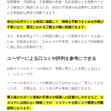
初期費用・月額料金・主要機能の有無・対応規模などを複数サービ
スで横並びに確認できるため、自社の予算感や必須要件に合致する
かを客観的な数値で判断できます。
各社の公式サイトを個別に確認して、情報を手動でまとめる作業が
不要になり、選定にかかる工数を大幅に削減できます。
また、料金体系はプランや利用人数によって変動するケースも多い
ため、比較表を起点に「おおよその予算感」を掴んだ上で詳細確認
に進む流れが効率的です。
ユーザーによる口コミや評判を参考にできる
比較サイトのもう一つの強みが、実際に導入した企業による口コ
ミ・レビューです。
メーカー公表のスペックや数値だけでは分からない「導入してよか
った点」「不満な点」という生の声を事前に確認できます。
導入後のサポート体制の手厚さや現場への定着のしやすさなど、カ
タログには現れない情報こそが、ミスマッチを防ぐ上で重要な判断
材料になります。