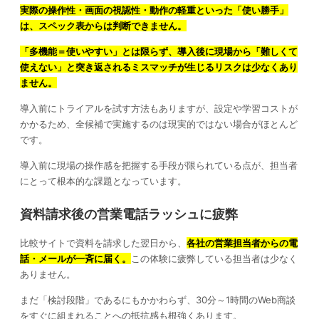
実際の操作性・画面の視認性・動作の軽重といった「使い勝手」
は、スペック表からは判断できません。
「多機能＝使いやすい」とは限らず、導入後に現場から「難しくて
使えない」と突き返されるミスマッチが生じるリスクは少なくあり
ません。
導入前にトライアルを試す方法もありますが、設定や学習コストが
かかるため、全候補で実施するのは現実的ではない場合がほとんど
です。
導入前に現場の操作感を把握する手段が限られている点が、担当者
にとって根本的な課題となっています。
資料請求後の営業電話ラッシュに疲弊
比較サイトで資料を請求した翌日から、
各社の営業担当者からの電
話・メールが一斉に届く。
この体験に疲弊している担当者は少なく
ありません。
まだ「検討段階」であるにもかかわらず、30分～1時間のWeb商談
をすぐに組まれることへの抵抗感も根強くあります。