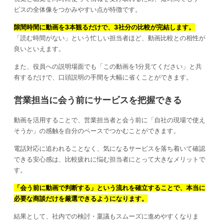
ビスの全体像をつかみやすい点が特徴です。
隙間時間に動画を3本観るだけで、3社分の比較が完結します。
「読む時間がない」という忙しい担当者ほど、動画比較との相性が
良いといえます。
また、役員への説明場面でも「この動画を1分見てください」と共
有するだけで、口頭説明の手間を大幅に省くことができます。
営業担当に会う前にサービスを把握できる
動画を活用することで、営業担当者と会う前に「自社の現場で使え
そうか」の感触を自分のペースでつかむことができます。
電話対応に追われることなく、気になるサービスを落ち着いて確認
できる安心感は、比較疲れに悩む担当者にとって大きなメリットで
す。
「会う前に動画で判断する」という流れを確立することで、本当に
必要な商談だけを厳選できるようになります。
結果として、社内での検討・稟議もスムーズに進めやすくなりま